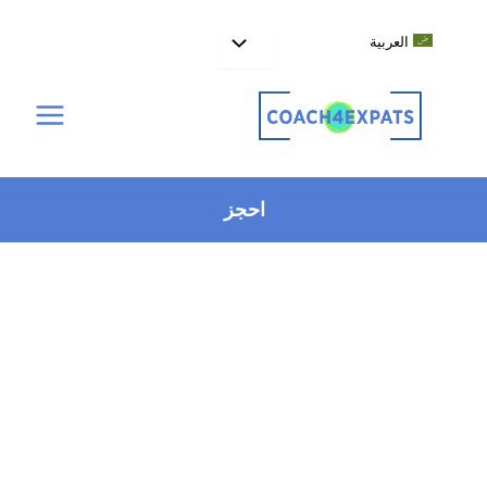
خطي
لى
العربية
لمحتوى
احجز