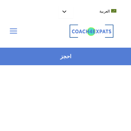
خطي
لى
العربية
لمحتوى
احجز