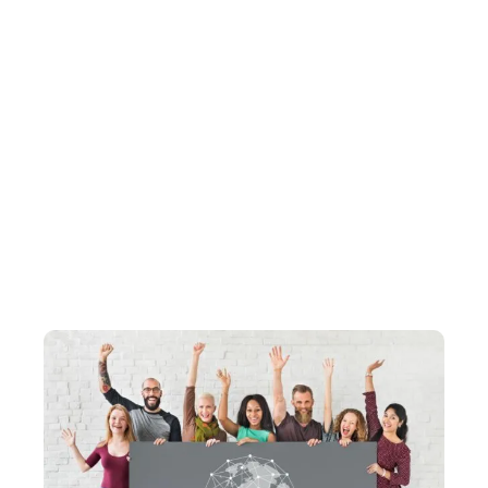
EXPATRIACIÓN:
TU GUÍA PARA VIVIR,
TRABAJAR Y
PROSPERAR EN EL
EXTRANJERO
Obtén información privilegiada, consejos de expertos y
experiencias de primera mano para que tu viaje de
expatriado sea tranquilo y gratificante.
Desde la instalación hasta la construcción de una carrera
en el extranjero, te tenemos cubierto en cada paso del
camino.