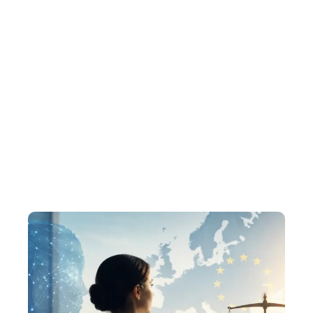
EXPATRIACIÓN:
TU GUÍA PARA VIVIR,
TRABAJAR Y
PROSPERAR EN EL
EXTRANJERO
Obtén información privilegiada, consejos de expertos y
experiencias de primera mano para que tu viaje de
expatriado sea tranquilo y gratificante.
Desde la instalación hasta la construcción de una carrera
en el extranjero, te tenemos cubierto en cada paso del
camino.