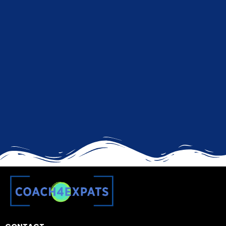
Coaching Profesional
+ Búsqueda de empleo
Consigue
dos sesiones de coaching
, una
Masterclass de Búsqueda de Empleo de 140
minutos
, plantillas de CV y recursos para entrevistas
para acelerar tu
búsqueda de empleo
internacional y a distancia
.
RESERVAR