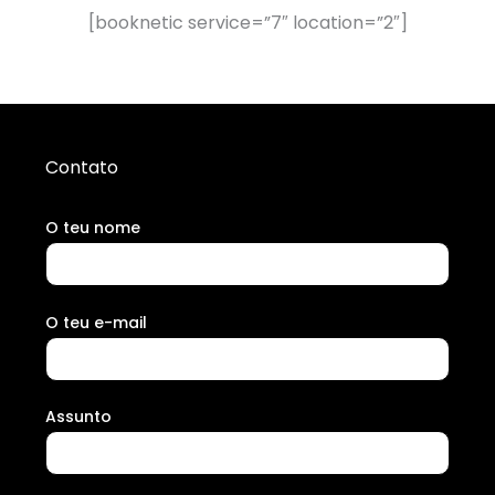
[booknetic service=”7″ location=”2″]
Contato
O teu nome
O teu e-mail
Assunto