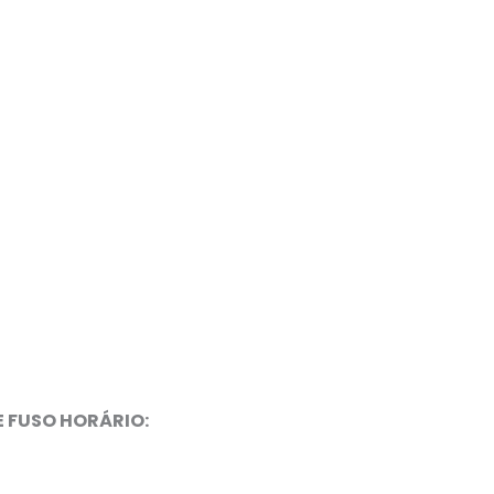
FOLHETO DE SERVIÇOS
METODOLOGIA DE TRABALHO
E FUSO HORÁRIO: