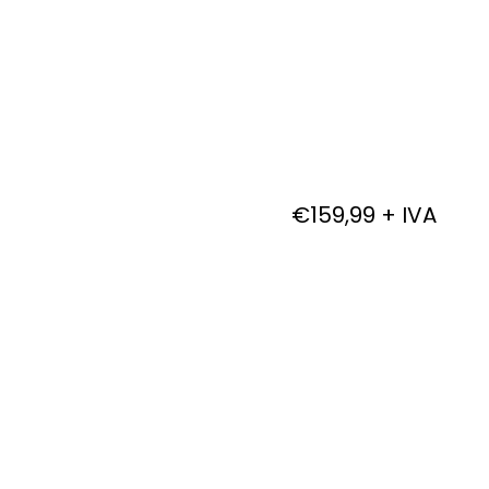
LinkedIn para te
sucesso!
perfil no LinkedIn
€159,99 + IVA