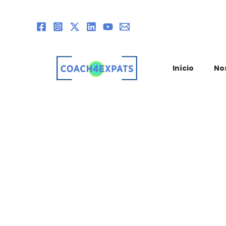
Ir
para
o
conteúdo
Início
No