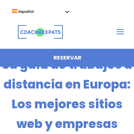
Ir
al
Español
contenido
RESERVAR
Su guía de trabajos a
distancia en Europa:
Los mejores sitios
web y empresas