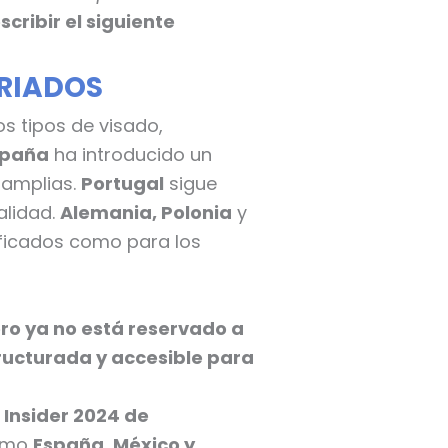
cribir el siguiente
TRIADOS
s tipos de visado,
spaña
ha introducido un
 amplias.
Portugal
sigue
alidad.
Alemania, Polonia
y
ificados como para los
ero ya no está reservado a
tructurada y accesible para
Insider 2024 de
como
España, México y