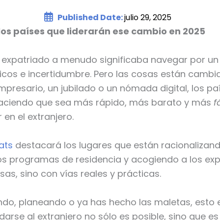
Published Date:
julio 29, 2025
e los países que liderarán ese cambio en 2025
n expatriado a menudo significaba navegar por un
icos e incertidumbre. Pero las cosas están cambia
empresario, un jubilado o un nómada digital, los p
haciendo que sea más rápido, más barato y más
f
 en el extranjero.
ats
destacará los lugares que están racionalizand
os programas de residencia y acogiendo a los exp
as, sino con vías reales y prácticas.
ando, planeando o ya has hecho las maletas, esto 
arse al extranjero no sólo es posible, sino que e