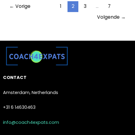
←
Vorige
1
2
3
…
7
Volgende
→
CONTACT
Amsterdam, Netherlands
+31 6 14630463
info@coach4expats.com