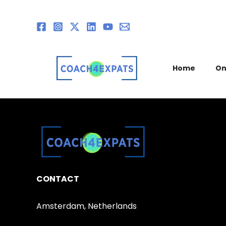
Ga
naar
de
inhoud
Home
On
CONTACT
Amsterdam, Netherlands