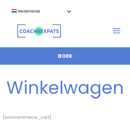
Ga
naar
Nederlands
de
inhoud
BOEK
Winkelwagen
[woocommerce_cart]