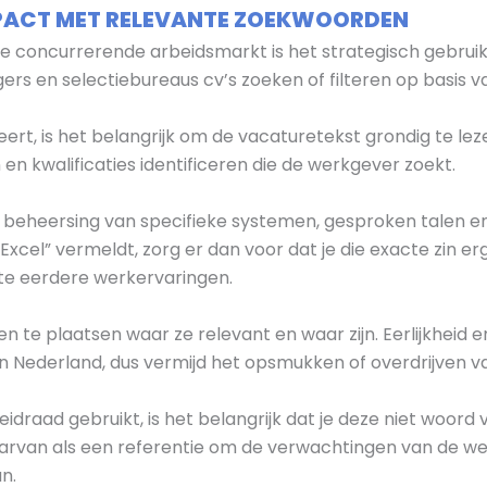
MPACT MET RELEVANTE ZOEKWOORDEN
ge concurrerende arbeidsmarkt is het strategisch gebruik
s en selectiebureaus cv’s zoeken of filteren op basis v
teert, is het belangrijk om de vacaturetekst grondig te lez
en kwalificaties identificeren die de werkgever zoekt.
s beheersing van specifieke systemen, gesproken talen en
cel” vermeldt, zorg er dan voor dat je die exacte zin er
te eerdere werkervaringen.
 te plaatsen waar ze relevant en waar zijn. Eerlijkheid en
n Nederland, dus vermijd het opsmukken of overdrijven v
leidraad gebruikt, is het belangrijk dat je deze niet woor
daarvan als een referentie om de verwachtingen van de w
n.