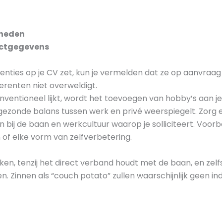
gheden
actgegevens
ferenties op je CV zet, kun je vermelden dat ze op aanvraag
ferenten niet overweldigt.
ventioneel lijkt, wordt het toevoegen van hobby’s aan j
ezonde balans tussen werk en privé weerspiegelt. Zorg e
bij de baan en werkcultuur waarop je solliciteert. Voorbee
n of elke vorm van zelfverbetering.
jken, tenzij het direct verband houdt met de baan, en zel
en. Zinnen als “couch potato” zullen waarschijnlijk geen 