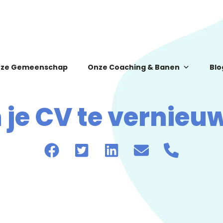
ze Gemeenschap
Onze Coaching & Banen
Blo
je CV te vernieu