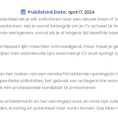
Published Date:
april 17, 2024
ssentieel als je wilt solliciteren naar een nieuwe baan of 
verkennen. Het is vooral belangrijk om je CV actueel te ho
van werkgevers, vooral als je al langere tijd dezelfde baa
rnieuwen lijkt misschien ontmoedigend, maar maak je geen
lpen met waardevolle tips waarmee je CV eruit springt 
 van het maken van een aandachttrekkende openingszin t
pecifieke sollicitaties, het gebruik van actiegerichte w
als een professionele kandidaat te presenteren.
se arbeidsmarkt en het wervingsproces, en onze tips zull
en, ervaring en potentieel naar voren komen. Dus laten