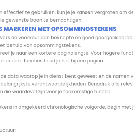
 effectief te gebruiken, kun je je kansen vergroten om 
die gewenste baan te bemachtigen.
LS MARKEREN MET OPSOMMINGSTEKENS
ers de voorkeur aan beknopte en goed georganiseerde CV
met behulp van opsommingstekens.
reef je naar een kortere paginalengte. Voor hogere functi
 andere functies houd je het bij één pagina.
de data waarop je in dienst bent geweest en de namen v
en belangrijkste verantwoordelijkheden. Benadruk alle rele
n die waardevol zijn voor je toekomstige functie.
kens in omgekeerd chronologische volgorde, begin met 
uctuur: