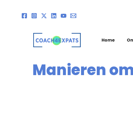
Ga
naar
de
inhoud
Home
On
Manieren om 