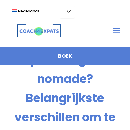
Ga
naar
Nederlands
de
inhoud
Expat of digitale
BOEK
nomade?
Belangrijkste
verschillen om te