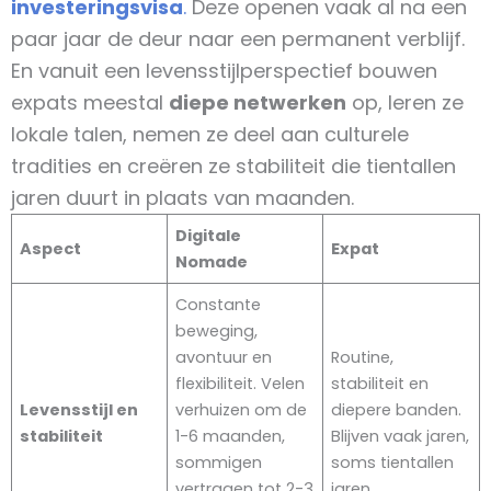
investeringsvisa
.
Deze openen vaak al na een
paar jaar de deur naar een permanent verblijf.
En vanuit een levensstijlperspectief bouwen
expats meestal
diepe netwerken
op, leren ze
lokale talen, nemen ze deel aan culturele
tradities en creëren ze stabiliteit die tientallen
jaren duurt in plaats van maanden.
Digitale
Aspect
Expat
Nomade
Constante
beweging,
avontuur en
Routine,
flexibiliteit. Velen
stabiliteit en
Levensstijl en
verhuizen om de
diepere banden.
stabiliteit
1-6 maanden,
Blijven vaak jaren,
sommigen
soms tientallen
vertragen tot 2-3
jaren.