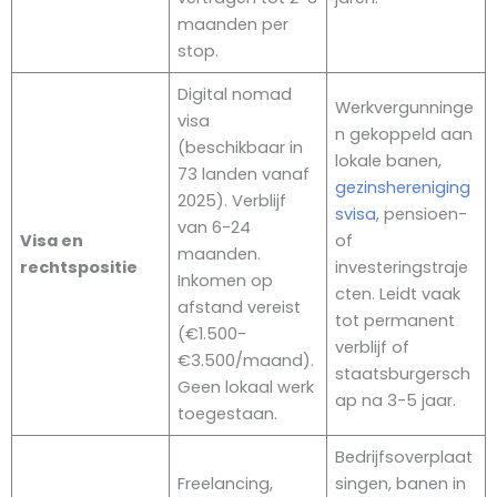
maanden per
stop.
Digital nomad
Werkvergunninge
visa
n gekoppeld aan
(beschikbaar in
lokale banen,
73 landen vanaf
gezinshereniging
2025). Verblijf
svisa
, pensioen-
van 6-24
Visa en
of
maanden.
rechtspositie
investeringstraje
Inkomen op
cten. Leidt vaak
afstand vereist
tot permanent
(€1.500-
verblijf of
€3.500/maand).
staatsburgersch
Geen lokaal werk
ap na 3-5 jaar.
toegestaan.
Bedrijfsoverplaat
Freelancing,
singen, banen in