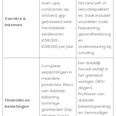
start-ups,
het land zelf of
contracten op
relocatiepakkett
afstand, gig-
en. Vaak inclusief
Carrière &
gebaseerd werk.
voordelen zoals
Inkomen
Gemiddelde
huisvesting,
verdiensten
gezondheidszorg
€58.000-
en
€128.000 per jaar.
ondersteuning bij
scholing.
Een duidelijk
Complexe
fiscaal verblijf in
verplichtingen in
het gastland
meerdere
vestigen (183+
jurisdicties. Risico
dagen).
van dubbele
Profiteren van
belasting.
Financiën en
dubbele
Sommige
belastingen
belastingverdrag
gastlanden (bijv.
en. Eenvoudiger
Albanië, Costa