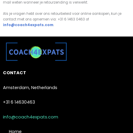
mail weten wanneer je retourzending is verwerkt.
Als je vragen hebt over ons retourbeleid voor online aankopen, kun je
contact met ons opnemen via: +31 6 1463 0463 of
info@coach4expats.com
.
CONTACT
Amsterdam, Netherlands
+31 6 14630463
info@coach4expats.com
Home