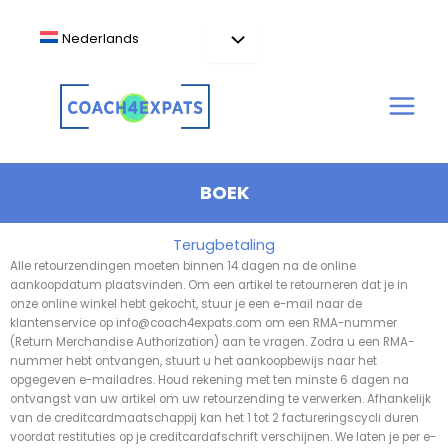
Ga
naar
Nederlands
de
inhoud
BOEK
Terugbetaling
Alle retourzendingen moeten binnen 14 dagen na de online
aankoopdatum plaatsvinden. Om een artikel te retourneren dat je in
onze online winkel hebt gekocht, stuur je een e-mail naar de
klantenservice op info@coach4expats.com om een RMA-nummer
(Return Merchandise Authorization) aan te vragen. Zodra u een RMA-
nummer hebt ontvangen, stuurt u het aankoopbewijs naar het
opgegeven e-mailadres. Houd rekening met ten minste 6 dagen na
ontvangst van uw artikel om uw retourzending te verwerken. Afhankelijk
van de creditcardmaatschappij kan het 1 tot 2 factureringscycli duren
voordat restituties op je creditcardafschrift verschijnen. We laten je per e-